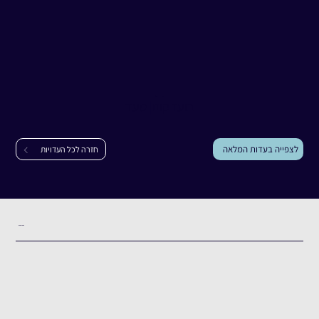
עדות
בועז קום
בועז קום
|
סעד
לצפייה בעדות המלאה
חזרה לכל העדויות
תקציר העדות