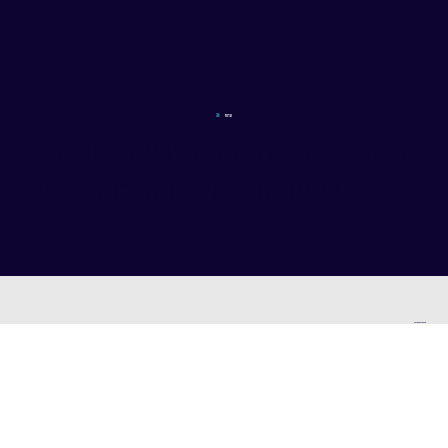
עדות
710
תיעוד ושימור עדויות משבעה באוקטובר
| למען רוח האדם והדורות הבאים
טופס קליטת מתנדבים