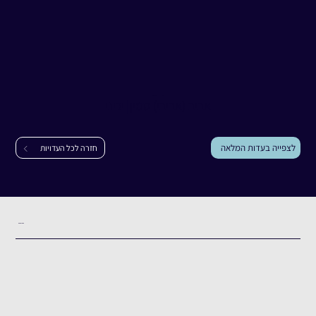
עדות
אביב (אביבי) סמין
אביב (אביבי) סמין
|
יכיני
לצפייה בעדות המלאה
חזרה לכל העדויות
תקציר העדות