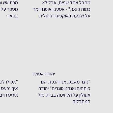
מחבל אחד שניים, אבל לא
מכת אש ורי
כמות כזאת" - אסטבן אופנהיימר
מספר על 
על שבעה באוקטובר בחולית
בבארי
יהודה אסולין
"נוצר מאבק. אני והנכד. הם
"אפילו לכע
פותחים ואנחנו סוגרים" יהודה
איך נכעס ע
אסולין על הלחימה בביתו מול
איריס חיי
המחבלים