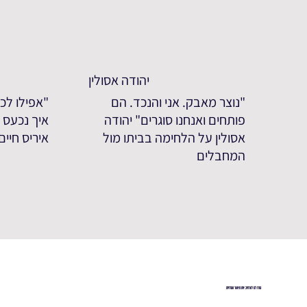
יהודה אסולין
"נוצר מאבק. אני והנכד. הם
"אפילו לכע
פותחים ואנחנו סוגרים" יהודה
איך נכעס ע
אסולין על הלחימה בביתו מול
איריס חיי
המחבלים
עזרו לנו להרחיב את מאגר העדויות