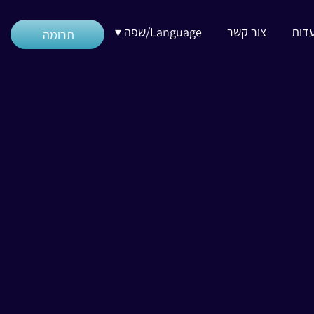
דות
צור קשר
Language/שפה ▾
תרומה