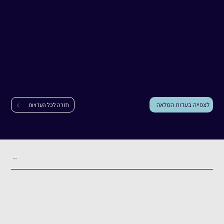
עדות
גיא דה-בר
גיא דה-בר
|
רעים
לצפייה בעדות המלאה
חזרה לכל העדויות
תקציר העדות