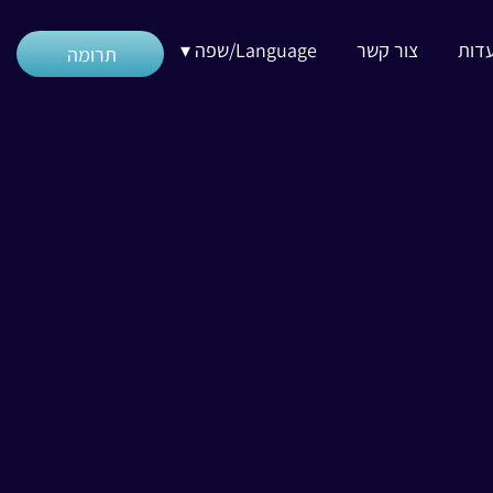
דות
צור קשר
Language/שפה ▾
תרומה