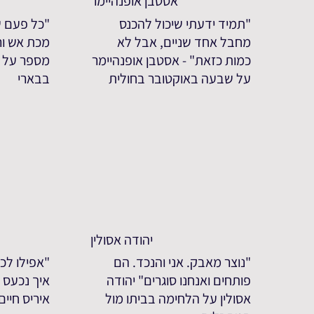
אסטבן אופנהיימר
"תמיד ידעתי שיכול להכנס
"כל פעם ש
מחבל אחד שניים, אבל לא
מכת אש ורי
כמות כזאת" - אסטבן אופנהיימר
מספר על 
על שבעה באוקטובר בחולית
בבארי
יהודה אסולין
"נוצר מאבק. אני והנכד. הם
"אפילו לכע
פותחים ואנחנו סוגרים" יהודה
איך נכעס ע
אסולין על הלחימה בביתו מול
איריס חיי