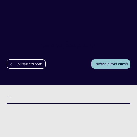
עדות
נילי סלנט, בנימין סלנט
נילי סלנט, בנימין סלנט
|
סעד
לצפייה בעדות המלאה
חזרה לכל העדויות
תקציר העדות