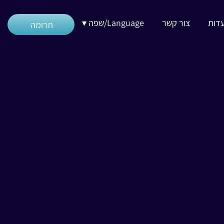
דות
צור קשר
Language/שפה ▾
תרומה