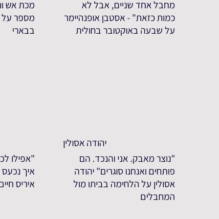
מחבל אחד שניים, אבל לא
מכת אש ורי
כמות כזאת" - אסטבן אופנהיימר
מספר על 
על שבעה באוקטובר בחולית
בבארי
יהודה אסולין
"נוצר מאבק. אני והנכד. הם
"אפילו לכע
פותחים ואנחנו סוגרים" יהודה
איך נכעס ע
אסולין על הלחימה בביתו מול
איריס חיי
המחבלים