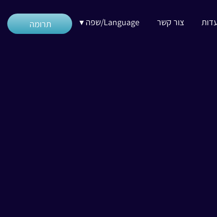
דות
צור קשר
Language/שפה ▾
תרומה