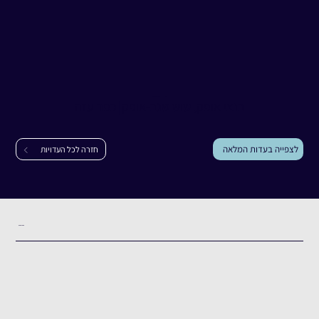
עדות
בנצי אופק, שוש שגב-אופק
בנצי אופק, שוש שגב-אופק
|
כפר עזה
לצפייה בעדות המלאה
חזרה לכל העדויות
תקציר העדות