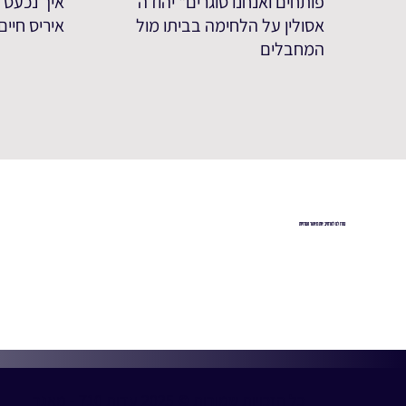
פותחים ואנחנו סוגרים" יהודה
איך נכעס ע
אסולין על הלחימה בביתו מול
איריס חיי
המחבלים
עזרו לנו להרחיב את מאגר העדויות
כל הזכויות שמורות © 2025 עדות 710 - מאגר