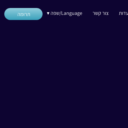
דות
צור קשר
Language/שפה ▾
תרומה