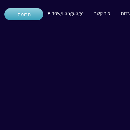
דות
צור קשר
Language/שפה ▾
תרומה