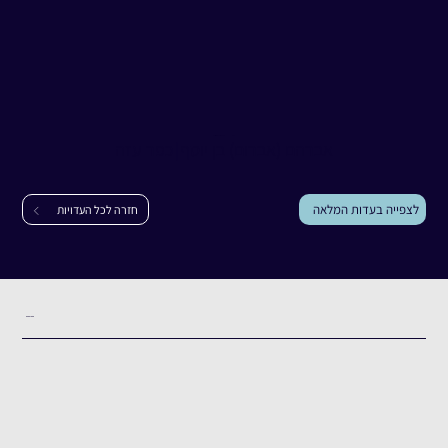
עדות
אברהם (אברום) בן יוסף
אברהם (אברום) בן יוסף
|
כפר עזה
לצפייה בעדות המלאה
חזרה לכל העדויות
תקציר העדות