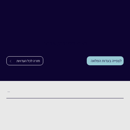
עדות
קארין קליינברג
קארין קליינברג
|
שדרות
לצפייה בעדות המלאה
חזרה לכל העדויות
תקציר העדות