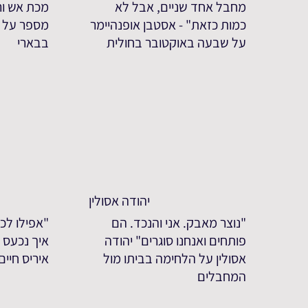
מחבל אחד שניים, אבל לא
מכת אש ורי
כמות כזאת" - אסטבן אופנהיימר
מספר על 
על שבעה באוקטובר בחולית
בבארי
יהודה אסולין
"נוצר מאבק. אני והנכד. הם
"אפילו לכע
פותחים ואנחנו סוגרים" יהודה
איך נכעס ע
אסולין על הלחימה בביתו מול
איריס חיי
המחבלים