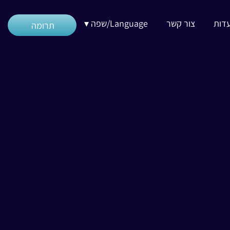
דות
צור קשר
Language/שפה ▾
תרומה