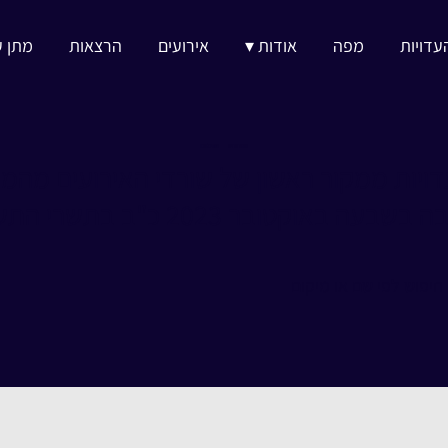
עדויות
מפה
אודות ▾
אירועים
הרצאות
מתן ע
מאגר עדויות
פסטיבל נובה
דויות ממקור ראשון של שורדי האירועים מהמ
בשבעה באוקטובר 2023 כ"ב בתשרי התשפ"ד