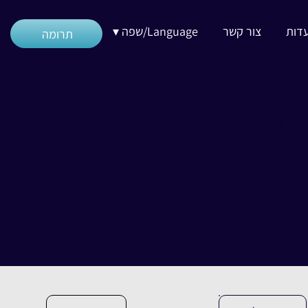
דות
צור קשר
Language/שפה ▾
תרומה
סיבה